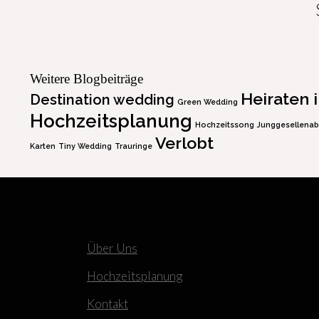
Weitere Blogbeiträge
Heiraten 
Destination wedding
Green Wedding
Hochzeitsplanung
Hochzeitssong
Junggesellenab
Verlobt
Karten
Tiny Wedding
Trauringe
Über Uns
Hochzeitsplanung
Kontakt