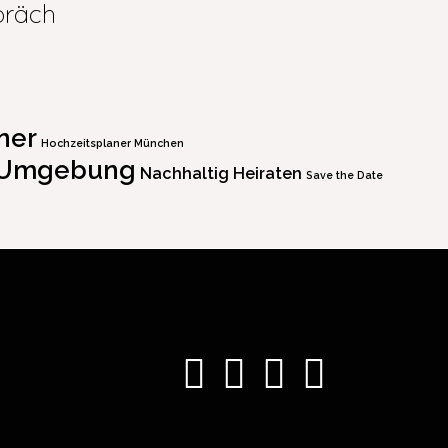
spräch
ner
Hochzeitsplaner München
 Umgebung
Nachhaltig Heiraten
Save the Date