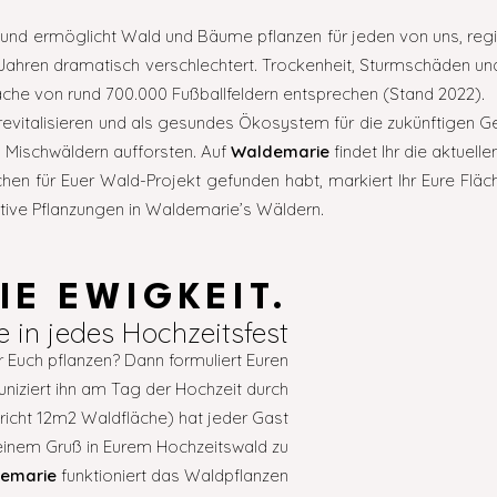
m und ermöglicht Wald und Bäume pflanzen für jeden von uns, reg
ahren dramatisch verschlechtert. Trockenheit, Sturmschäden und
che von rund 700.000 Fußballfeldern entsprechen (Stand 2022).
revitalisieren und als gesundes Ökosystem für die zukünftigen G
n Mischwäldern aufforsten. Auf
Waldemarie
findet Ihr die aktuell
zchen für Euer Wald-Projekt gefunden habt, markiert Ihr Eure Flä
eative Pflanzungen in Waldemarie’s Wäldern.
IE EWIGKEIT.
e in jedes Hochzeitsfest
 Euch pflanzen? Dann formuliert Euren
iziert ihn am Tag der Hochzeit durch
pricht 12m2 Waldfläche) hat jeder Gast
 einem Gruß in Eurem Hochzeitswald zu
emarie
funktioniert das Waldpflanzen