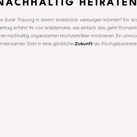
NACHHALTIG HEIRATEN
e Eurer Trauung in einem Waldstück verewigen könntet? Ein Wal
Beitrag erfahrt Ihr von Waldemarie, wie einfach das geht! Romantis
 einer nachhaltig organisierten Hochzeitsfeier motivieren. Ein si
emeinsamen Start in eine glückliche
Zukunft
als frischgebackene