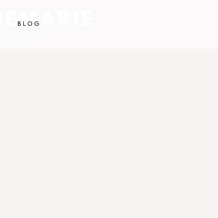
DEMARIE.
T
BLOG
er macht