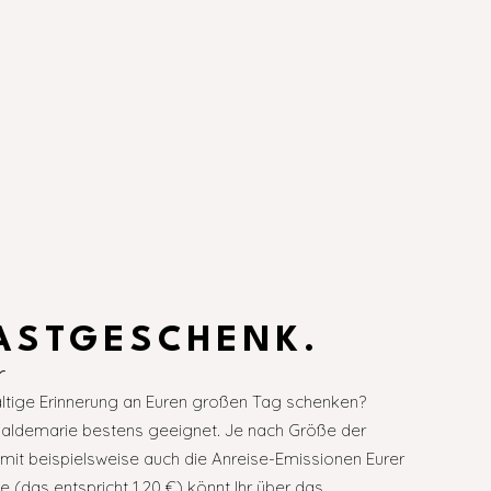
ASTGESCHENK.
r
altige Erinnerung an Euren großen Tag schenken?
Waldemarie bestens geeignet. Je nach Größe der
mit beispielsweise auch die Anreise-Emissionen Eurer
(das entspricht 1,20 €) könnt Ihr über das