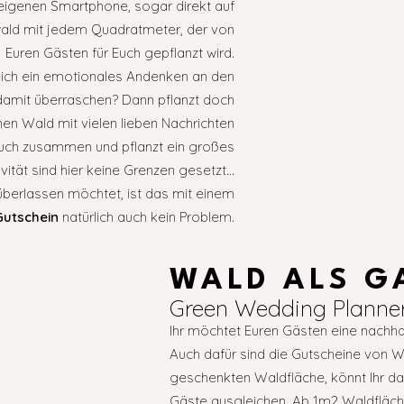
eigenen Smartphone, sogar direkt auf
swald mit jedem Quadratmeter, der von
Euren Gästen für Euch gepflanzt wird.
leich ein emotionales Andenken an den
 damit überraschen? Dann pflanzt doch
n Wald mit vielen lieben Nachrichten
r auch zusammen und pflanzt ein großes
ität sind hier keine Grenzen gesetzt…
 überlassen möchtet, ist das mit einem
utschein
natürlich auch kein Problem.
WALD ALS G
Green Wedding Planne
Ihr möchtet Euren Gästen eine nachh
Auch dafür sind die Gutscheine von 
geschenkten Waldfläche, könnt Ihr da
Gäste ausgleichen. Ab 1m2 Waldfläche 