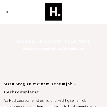
HOCHZEITSPLANER - ÜBER MICH
Hochzeitsplanung Himmelreich Hochzeiten
Über mich - Hochzeitsplaner München
Mein Weg zu meinem Traumjob -
Hochzeitsplaner
Als Hochzeitsplaner ist es nicht nur wichtig seinen Job
hervorragend zu machen, sondern auch die Harmonie muss