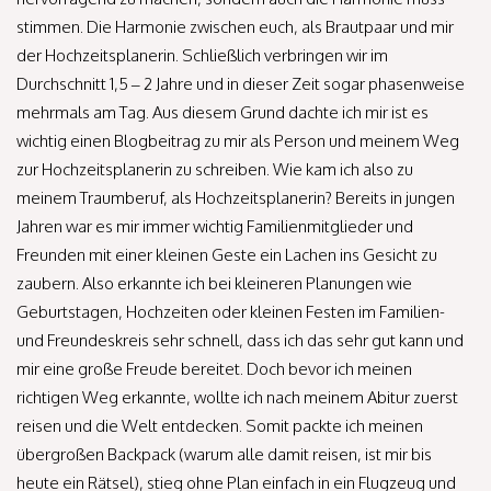
stimmen. Die Harmonie zwischen euch, als Brautpaar und mir
der Hochzeitsplanerin. Schließlich verbringen wir im
Durchschnitt 1,5 – 2 Jahre und in dieser Zeit sogar phasenweise
mehrmals am Tag. Aus diesem Grund dachte ich mir ist es
wichtig einen Blogbeitrag zu mir als Person und meinem Weg
zur Hochzeitsplanerin zu schreiben. Wie kam ich also zu
meinem Traumberuf, als Hochzeitsplanerin? Bereits in jungen
Jahren war es mir immer wichtig Familienmitglieder und
Freunden mit einer kleinen Geste ein Lachen ins Gesicht zu
zaubern. Also erkannte ich bei kleineren Planungen wie
Geburtstagen, Hochzeiten oder kleinen Festen im Familien-
und Freundeskreis sehr schnell, dass ich das sehr gut kann und
mir eine große Freude bereitet. Doch bevor ich meinen
richtigen Weg erkannte, wollte ich nach meinem Abitur zuerst
reisen und die Welt entdecken. Somit packte ich meinen
übergroßen Backpack (warum alle damit reisen, ist mir bis
heute ein Rätsel), stieg ohne Plan einfach in ein Flugzeug und